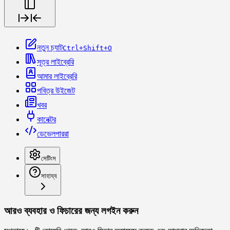
নতুন চ্যাট
Ctrl+Shift+O
সূত্র লাইব্রেরি
আমার লাইব্রেরি
পবিত্র উইজেট
খবর
কানেক্টর
ডেভেলপাররা
সেটিংস
সাহায্য
আরও ব্যবহার ও ফিচারের জন্য লগইন করুন