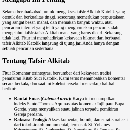
Selama berabad-abad, untuk mengakses tafsir Alkitab Katolik yang
otentik dan berkualitas tinggi, seseorang memerlukan perpustakaan
yang sangat besar, mahal, dan memakan banyak waktu, atau
pencarian internet yang teliti yang mengharuskan pencari sudah
mengetahui tafsir-tafsir Alkitab mana yang harus dicari. Sekarang
tidak lagi. Fitur ini menghadirkan kekayaan hikmat dari berbagai
tafsir Alkitab Katolik langsung di ujung jari Anda hanya dengan
sebuah pencarian sederhana.
Tentang Tafsir Alkitab
Fitur Komentar terintegrasi bersumber dari kekayaan tradisi
penafsiran Kitab Suci Katolik. Kami terus menambahkan komentar
secara berkala, dan saat ini koleksi tersebut mencakup hal-hal
berikut:
Rantai Emas (
Catena Aurea
):
Karya ini menampilkan
indeks Santo Thomas Aquinas atas komentar Injil para Bapa
Gereja, yang menyajikan suatu jalinan terpadu pemikiran
Gereja perdana.
Raksasa Teologi:
Akses komentar, homili, dan surat-surat asli
dari tokoh-tokoh monumental, termasuk St. Yohanes
Krisostomus, St. Ambrosius, St. Agustinus, St. Ireneus, St.