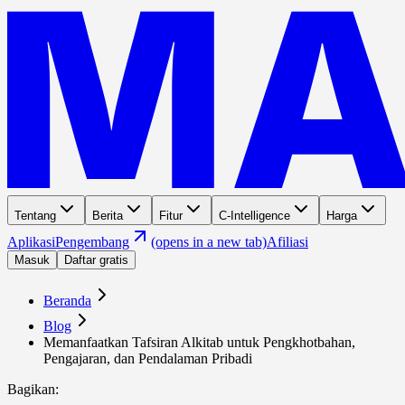
Tentang
Berita
Fitur
C-Intelligence
Harga
Aplikasi
Pengembang
(opens in a new tab)
Afiliasi
Masuk
Daftar gratis
Beranda
Blog
Memanfaatkan Tafsiran Alkitab untuk Pengkhotbahan,
Pengajaran, dan Pendalaman Pribadi
Bagikan
: