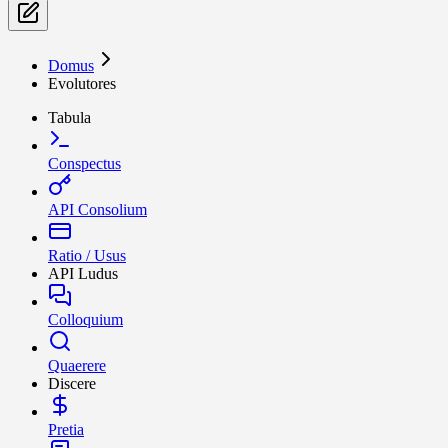
Domus
Evolutores
Tabula
Conspectus
API Consolium
Ratio / Usus
API Ludus
Colloquium
Quaerere
Discere
Pretia