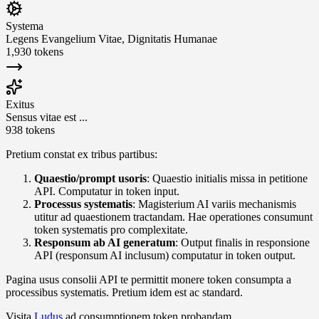
Systema
Legens Evangelium Vitae, Dignitatis Humanae
1,930 tokens
Exitus
Sensus vitae est ...
938 tokens
Pretium constat ex tribus partibus:
Quaestio/prompt usoris
:
Quaestio initialis missa in petitione
API. Computatur in token input.
Processus systematis
:
Magisterium AI variis mechanismis
utitur ad quaestionem tractandam. Hae operationes consumunt
token systematis pro complexitate.
Responsum ab AI generatum
:
Output finalis in responsione
API (responsum AI inclusum) computatur in token output.
Pagina usus consolii API te permittit monere token consumpta a
processibus systematis. Pretium idem est ac standard.
Visita
Ludus
ad consumptionem token probandam.