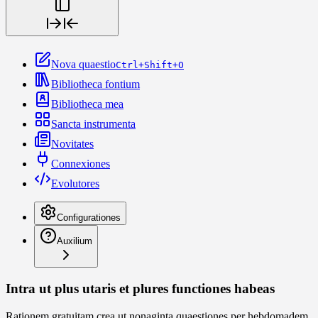
Nova quaestio
Ctrl+Shift+O
Bibliotheca fontium
Bibliotheca mea
Sancta instrumenta
Novitates
Connexiones
Evolutores
Configurationes
Auxilium
Intra ut plus utaris et plures functiones habeas
Rationem gratuitam crea ut nonaginta quaestiones per hebdomadem