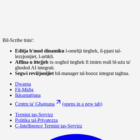
Bil-Scribe tista':
Editja b'mod dinamiku
l-omeliji tiegħek, il-pjani tal-
lezzjonijiet, l-artikli.
Affina u ittejjeb
ix-xogħol tiegħek fi żmien reali bl-użu ta'
għodod AI integrati.
Segwi reviżjonijiet
bil-manager tal-bozoz integrat tagħna.
Dwarna
Fil-Midja
Ikkuntattjana
Ċentru ta' Għajnuna
(opens in a new tab)
Termini tas-Servizz
Politika tal-Privatezza
C-Intelligence Termini tas-Servizz