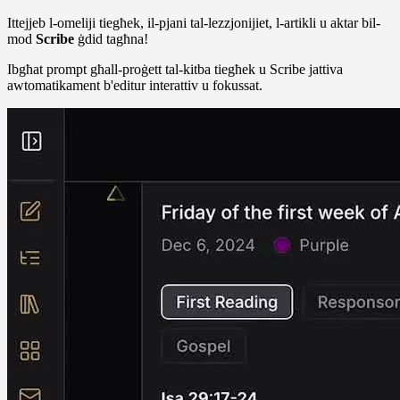
Ittejjeb l-omeliji tiegħek, il-pjani tal-lezzjonijiet, l-artikli u aktar bil-
mod
Scribe
ġdid tagħna!
Ibgħat prompt għall-proġett tal-kitba tiegħek u Scribe jattiva
awtomatikament b'editur interattiv u fokussat.