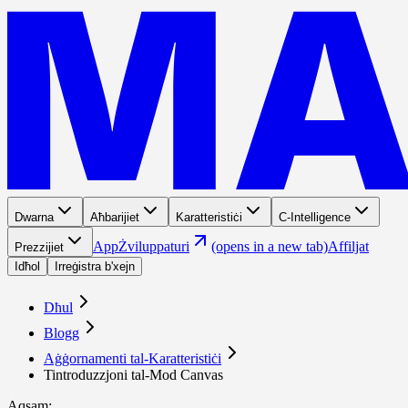
Dwarna
Aħbarijiet
Karatteristiċi
C-Intelligence
App
Żviluppaturi
(opens in a new tab)
Affiljat
Prezzijiet
Idħol
Irreġistra b'xejn
Dħul
Blogg
Aġġornamenti tal-Karatteristiċi
Tintroduzzjoni tal-Mod Canvas
Aqsam
: