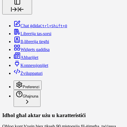
Chat ġdida
Ctrl+Shift+O
Librerija tas-sorsi
Il-librerija tiegħi
Widgets qaddisa
Aħbarijiet
Konnessjonijiet
Żviluppaturi
Preferenzi
Għajnuna
Idħol għal aktar użu u karatteristiċi
Oħloq kont b'xejn biex tikseb 90 mistoqsija fil-ġimgħa, taċċessa