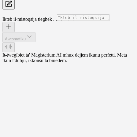
Ikteb il-mistoqsija tiegħek ...
Awtomatiku
It-tweġibiet ta' Magisterium AI mhux dejjem ikunu perfetti. Meta
tkun f'dubju, ikkonsulta bniedem.