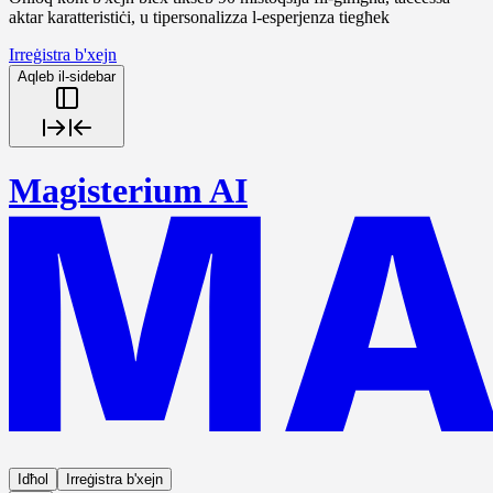
aktar karatteristiċi, u tipersonalizza l-esperjenza tiegħek
Irreġistra b'xejn
Aqleb il-sidebar
Magisterium AI
Idħol
Irreġistra b'xejn