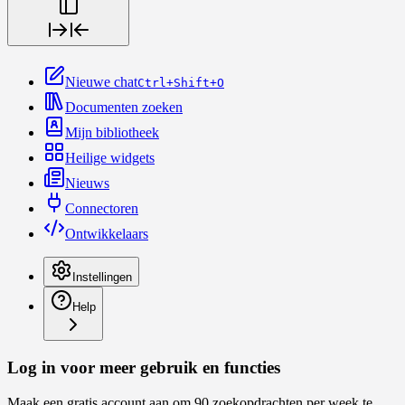
Nieuwe chat
Ctrl+Shift+O
Documenten zoeken
Mijn bibliotheek
Heilige widgets
Nieuws
Connectoren
Ontwikkelaars
Instellingen
Help
Log in voor meer gebruik en functies
Maak een gratis account aan om 90 zoekopdrachten per week te