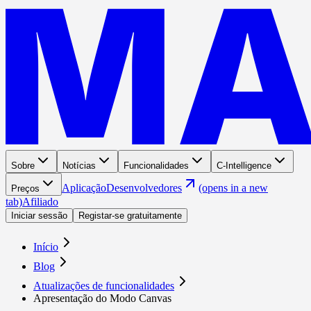
Sobre
Notícias
Funcionalidades
C-Intelligence
Aplicação
Desenvolvedores
(opens in a new
Preços
tab)
Afiliado
Iniciar sessão
Registar-se gratuitamente
Início
Blog
Atualizações de funcionalidades
Apresentação do Modo Canvas