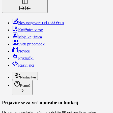
Nov pogovor
Ctrl+Shift+O
Knjižnica virov
Moja knjižnica
Sveti pripomočki
Novice
Priključki
Razvijalci
Nastavitve
Pomoč
Prijavite se za več uporabe in funkcij
Ustvarite brezplačen račun, da dobite 90 poizvedb na teden,