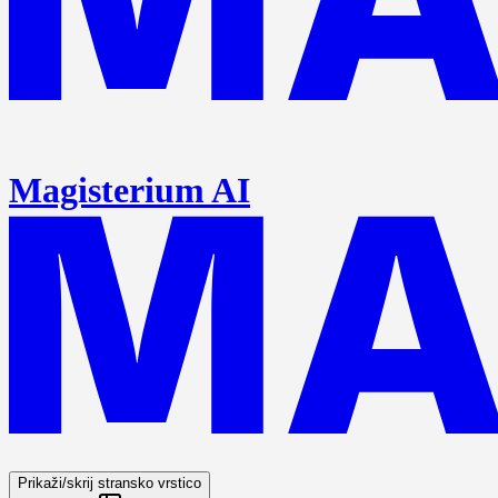
Magisterium AI
Prikaži/skrij stransko vrstico