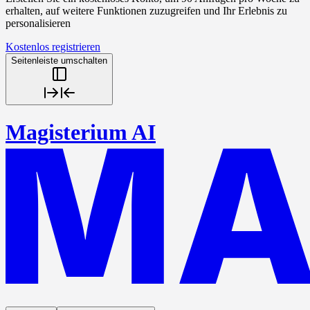
erhalten, auf weitere Funktionen zuzugreifen und Ihr Erlebnis zu
personalisieren
Kostenlos registrieren
Seitenleiste umschalten
Magisterium AI