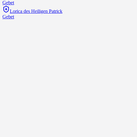
Gebet
Lorica des Heiligen Patrick
Gebet