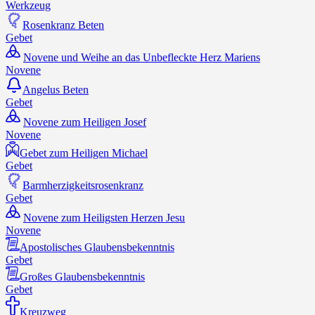
Werkzeug
Rosenkranz Beten
Gebet
Novene und Weihe an das Unbefleckte Herz Mariens
Novene
Angelus Beten
Gebet
Novene zum Heiligen Josef
Novene
Gebet zum Heiligen Michael
Gebet
Barmherzigkeitsrosenkranz
Gebet
Novene zum Heiligsten Herzen Jesu
Novene
Apostolisches Glaubensbekenntnis
Gebet
Großes Glaubensbekenntnis
Gebet
Kreuzweg