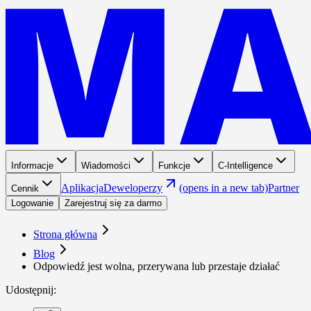
Informacje
Wiadomości
Funkcje
C-Intelligence
Aplikacja
Deweloperzy
(opens in a new tab)
Partner
Cennik
Logowanie
Zarejestruj się za darmo
Strona główna
Blog
Odpowiedź jest wolna, przerywana lub przestaje działać
Udostępnij
: