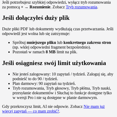
Jeśli potrzebujesz szybkiej odpowiedzi, wyłącz tryb rozumowania
za pomocą
+ → Rozumienie
. Zobacz
Tryb rozumowania
.
Jeśli dołączyłeś duży plik
Duże pliki PDF lub dokumenty wydłużają czas przetwarzania. Jeśli
odpowiedź jest wolna lub się zatrzymuje:
Spróbuj
mniejszego pliku
lub
konkretnego zakresu stron
(np. wklej odpowiedni fragment bezpośrednio).
Pozostań w ramach
8 MB
limit na plik.
Jeśli osiągniesz swój limit użytkowania
Nie jesteś zalogowany: 10 zapytań / tydzień. Zaloguj się, aby
podnieść to do 90 / tydzień.
Plan darmowy: 90 zapytań na tydzień.
Tryb rozumowania, Tryb głosowy, Tryb płótna, Tryb nauki,
przesyłanie dokumentów i Słuchaj to funkcje dostępne tylko
w wersji Pro i nie są dostępne w planie darmowym.
Gdy przekroczysz limit, AI nie odpowie. Zobacz
Nie mam już
więcej zapytań — co mam zrobić?
.